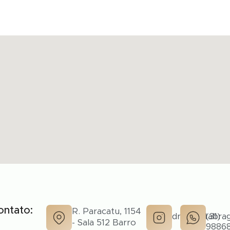
ontato:
R. Paracatu, 1154
drarenatabra
(31)
- Sala 512 Barro
98868